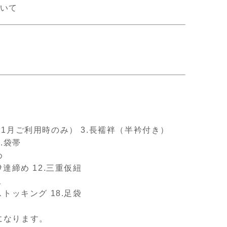
いて
ル（1月ご利用時のみ） 3.長襦袢（半衿付き）
6.袋帯
め
伊達締め 12.三重仮紐
板
ストッキング 18.足袋
になります。